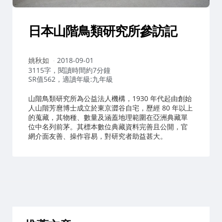
日本山階鳥類研究所參訪記
作
姚秋如
2018-09-01
者：
3115字，閱讀時間約7分鐘
SR值562，適讀年級:九年級
山階鳥類研究所為公益法人機構，1930 年代起由創始
人山階芳麿博士成立於東京澀谷自宅，歷經 80 年以上
的蒐藏，其物種、數量及涵蓋地理範圍在亞洲典藏單
位中名列前茅。其標本數位典藏資料完善且公開，官
網介面友善、操作容易，對研究者助益甚大。