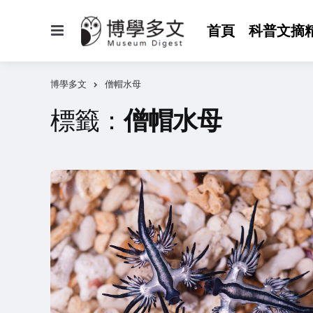
選
首頁
科普文摘
單
博學多文
僧帽水母
標籤：
僧帽水母