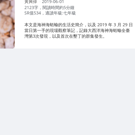
作
黃興倬
2019-06-01
者：
2123字，閱讀時間約5分鐘
SR值534，適讀年級:七年級
本文是海神海蛞蝓的生活史簡介，以及 2019 年 3 月 29 日
當日第一手的現場觀察筆記，記錄大西洋海神海蛞蝓全臺
灣第3次發現，以及首次在墾丁的群集發生。