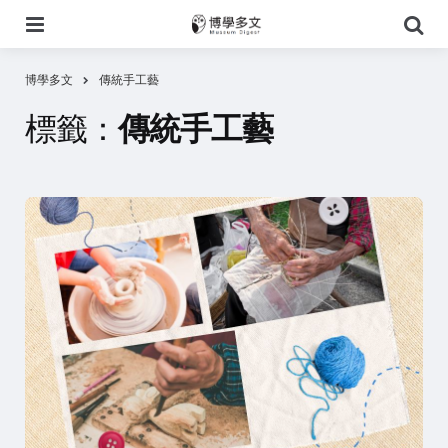
選
搜
單
尋
博學多文
傳統手工藝
標籤：
傳統手工藝