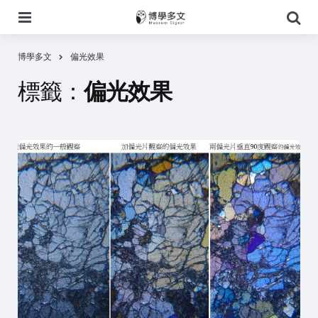
選
搜
單
尋
博學多文
偏光效果
標籤：
偏光效果