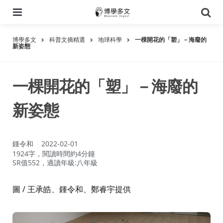
選
搜
單
尋
博學多文
科普文摘精選
地球科學
一棵開花的「塑」－海廢的
新姿態
一棵開花的「塑」－海廢的
新姿態
作
鍾令和
2022-02-01
者：
1924字，閱讀時間約4分鐘
SR值552，適讀年級:八年級
圖 / 王承皓、鍾令和、鄭睿宇提供