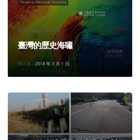
分
科普文摘精選
地球科學
類：
臺灣的歷史海嘯
作
蔣正興
2018 年 3 月 1 日
者：
分
科普文摘精選
地球科學
類：