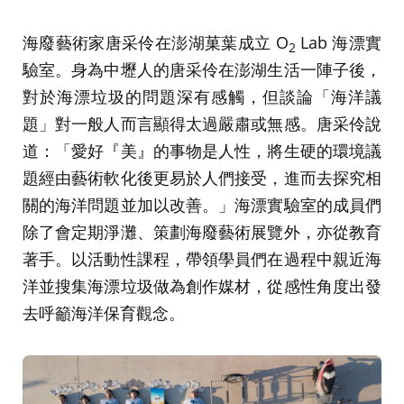
海廢藝術家唐采伶在澎湖菓葉成立 O
Lab 海漂實
2
驗室。身為中壢人的唐采伶在澎湖生活一陣子後，
對於海漂垃圾的問題深有感觸，但談論「海洋議
題」對一般人而言顯得太過嚴肅或無感。唐采伶說
道：「愛好『美』的事物是人性，將生硬的環境議
題經由藝術軟化後更易於人們接受，進而去探究相
關的海洋問題並加以改善。」海漂實驗室的成員們
除了會定期淨灘、策劃海廢藝術展覽外，亦從教育
著手。以活動性課程，帶領學員們在過程中親近海
洋並搜集海漂垃圾做為創作媒材，從感性角度出發
去呼籲海洋保育觀念。