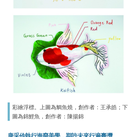
彩繪浮標。上圖為鯛魚燒，創作者：王承皓；下
圖為錦鯉魚，創作者：陳揚錦
唐采伶執行海廢美學，期許未來行遍臺灣