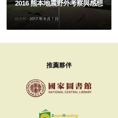
2016 熊本地震野外考察與感想
作
鍾令和
2017 年 8 月 1 日
者：
推薦夥伴