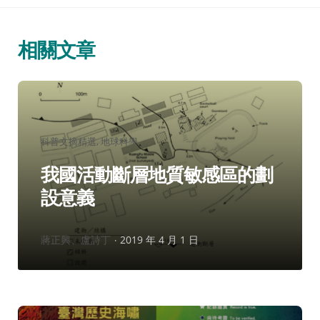
相關文章
分
科普文摘精選
地球科學
類：
我國活動斷層地質敏感區的劃
設意義
作
蔣正興、盧詩丁
2019 年 4 月 1 日
者：