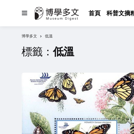
選
首頁
科普文摘
單
博學多文
低溫
標籤：
低溫