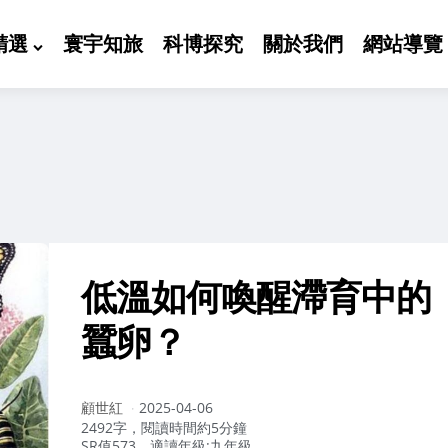
精選
寰宇知旅
科博探究
關於我們
網站導覽
低溫如何喚醒滯育中的
蠶卵？
作
顧世紅
2025-04-06
者：
2492字，閱讀時間約5分鐘
SR值573，適讀年級:九年級