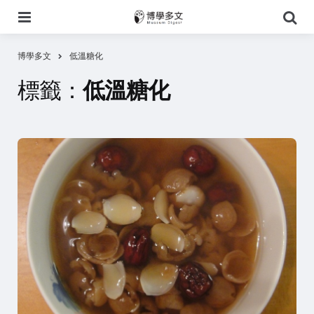
選
搜
單
尋
博學多文
低溫糖化
標籤：
低溫糖化