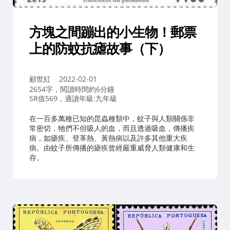
方塊之間蹦出的小生物！郵票
上的防蚊抗瘧故事（下）
作
顧世紅
2022-02-01
者：
2654字，閱讀時間約6分鐘
SR值569，適讀年級:九年級
在一百多萬種已知的昆蟲種類中，蚊子與人類關係非
常密切，牠們不但吸人的血，而且透過吸血，傳播疾
病，如瘧疾、登革熱、黃熱病以及許多其他重大疾
病。由蚊子所傳播的瘧疾曾經嚴重威脅人類健康和生
存。