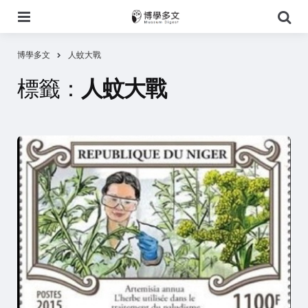
選
搜
單
尋
博學多文
人蚊大戰
標籤：
人蚊大戰