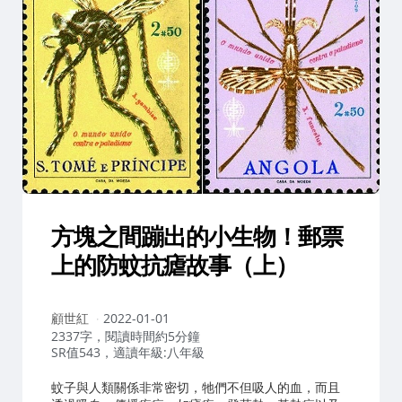
方塊之間蹦出的小生物！郵票
上的防蚊抗瘧故事（上）
作
顧世紅
2022-01-01
者：
2337字，閱讀時間約5分鐘
SR值543，適讀年級:八年級
蚊子與人類關係非常密切，牠們不但吸人的血，而且