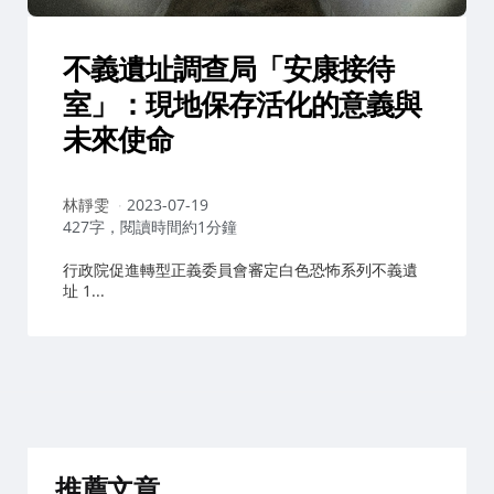
不義遺址調查局「安康接待
室」：現地保存活化的意義與
未來使命
作
林靜雯
2023-07-19
者：
427字，閱讀時間約1分鐘
行政院促進轉型正義委員會審定白色恐怖系列不義遺
址 1...
推薦文章