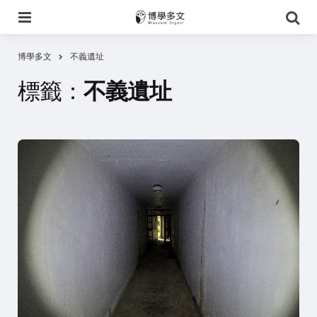
選
搜
單
尋
博學多文
不義遺址
標籤：
不義遺址