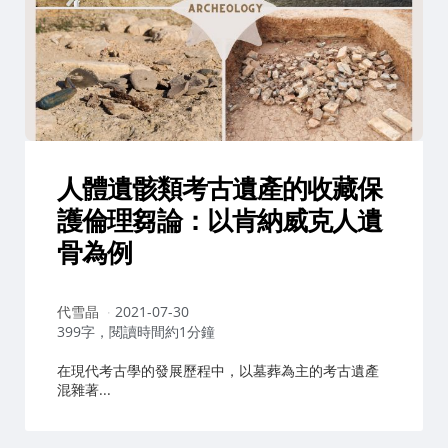
人體遺骸類考古遺產的收藏保
護倫理芻論：以肯納威克人遺
骨為例
作
代雪晶
2021-07-30
者：
399字，閱讀時間約1分鐘
在現代考古學的發展歷程中，以墓葬為主的考古遺產
混雜著...