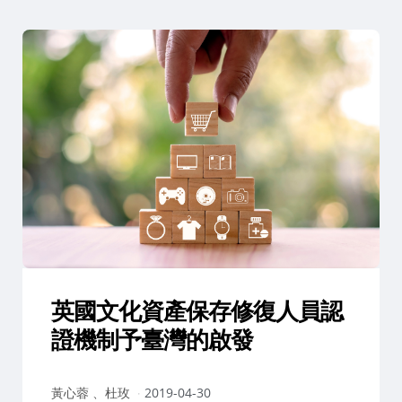
英國文化資產保存修復人員認
證機制予臺灣的啟發
作
黃心蓉 、杜玫
2019-04-30