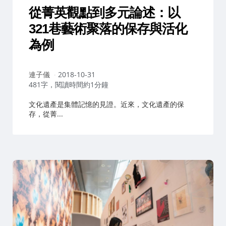
從菁英觀點到多元論述：以
321巷藝術聚落的保存與活化
為例
作
連子儀
2018-10-31
者：
481字，閱讀時間約1分鐘
文化遺產是集體記憶的見證。近來，文化遺產的保
存，從菁...