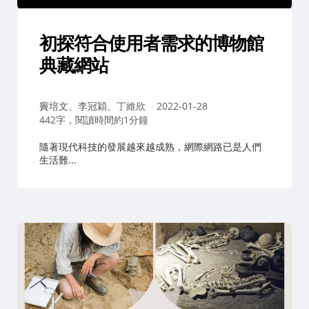
初探符合使用者需求的博物館
典藏網站
作
竇培文、李冠穎、丁維欣
2022-01-28
者：
442字，閱讀時間約1分鐘
隨著現代科技的發展越來越成熟，網際網路已是人們
生活難...