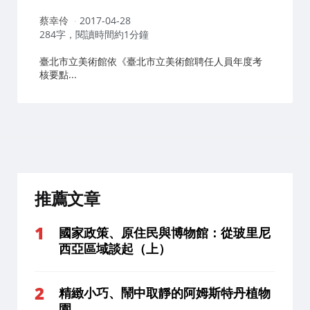
作
蔡幸伶
2017-04-28
者：
284字，閱讀時間約1分鐘
臺北市立美術館依《臺北市立美術館聘任人員年度考
核要點...
推薦文章
國家政策、原住民與博物館：從玻里尼
西亞區域談起（上）
精緻小巧、鬧中取靜的阿姆斯特丹植物
園