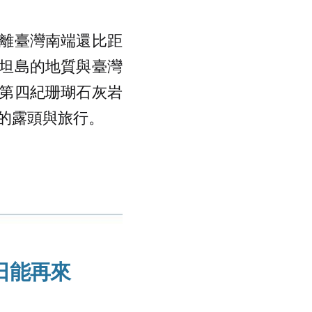
離臺灣南端還比距
坦島的地質與臺灣
第四紀珊瑚石灰岩
的露頭與旅行。
日能再來