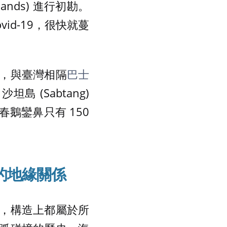
lands) 進行初勘。
id-19，很快就蔓
，與臺灣相隔
巴士
島 (Sabtang)
春鵝鑾鼻只有 150
的地緣關係
，構造上都屬於所