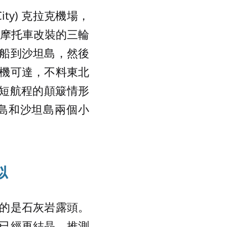
ty) 克拉克機場，
用摩托車改裝的三輪
船到沙坦島，然後
機可達，不料東北
短航程的顛簸情形
島和沙坦島兩個小
似
的是石灰岩露頭。
已經再結晶，推測