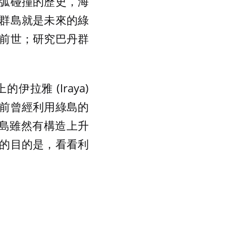
灣與呂宋島弧碰撞的歷史，海
群島就是未來的綠
前世；研究巴丹群
雅 (Iraya)
前曾經利用綠島的
而巴丹島雖然有構造上升
的目的是，看看利