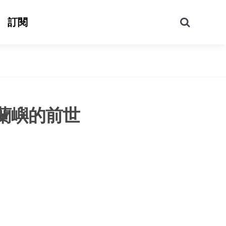
搜
訂閱
尋
蘭嶼的前世