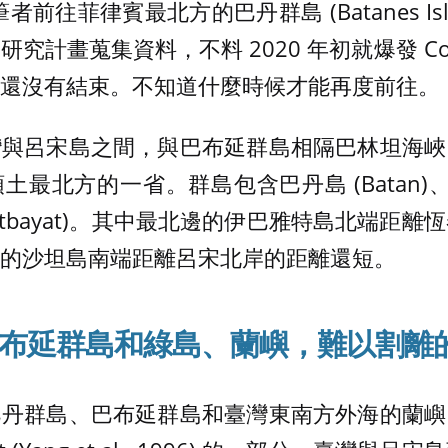
，筆者前往菲律賓最北方的巴丹群島 (Batanes Is
究計畫蒐集資料，不料 2020 年初就爆發 Cov
還沒有結束。不知道什麼時候才能再度前往。
灣與呂宋島之間，與巴布延群島相隔巴林坦海峽
最北方的一省。群島包含巴丹島 (Batan)、沙坦
Itbayat)。其中最北邊的伊巴雅特島北端距離恆
的沙坦島南端距離呂宋北岸的距離還短。
布延群島和綠島、蘭嶼
，
難以割離
巴丹群島、巴布延群島和臺灣東南方外海的蘭嶼