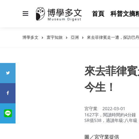
選
首頁
科普文摘
單
博學多文
寰宇知旅
亞洲
來去菲律賓走一遭，探訪巴
來去菲律賓
今生！
作
宮守業
2022-03-01
者：
1627字，閱讀時間約4分鐘
SR值538，適讀年級:八年級
圖／宮守業提供