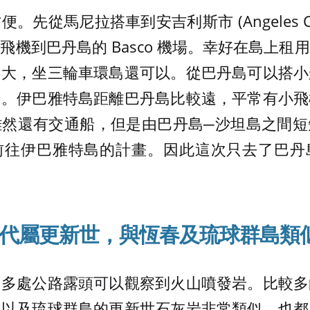
。先從馬尼拉搭車到安吉利斯市 (Angeles Ci
飛機到巴丹島的 Basco 機場。幸好在島上租
不大，坐三輪車環島還可以。從巴丹島可以搭小
島。伊巴雅特島距離巴丹島比較遠，平常有小飛
雖然還有交通船，但是由巴丹島─沙坦島之間短
前往伊巴雅特島的計畫。因此這次只去了巴丹
代屬更新世
，與
恆春及琉球群島類
島多處公路露頭可以觀察到火山噴發岩。比較多
春以及琉球群島的更新世石灰岩非常類似，也都