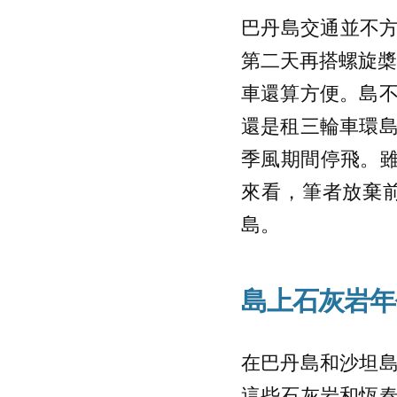
巴丹島交通並不方便
第二天再搭螺旋槳
車還算方便。島
還是租三輪車環
季風期間停飛。
來看，筆者放棄
島。
島上石灰岩年
在巴丹島和沙坦
這些石灰岩和恆