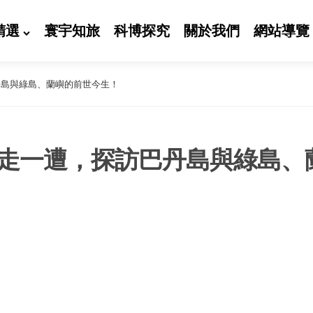
精選
寰宇知旅
科博探究
關於我們
網站導覽
丹島與綠島、蘭嶼的前世今生！
走一遭，探訪巴丹島與綠島、