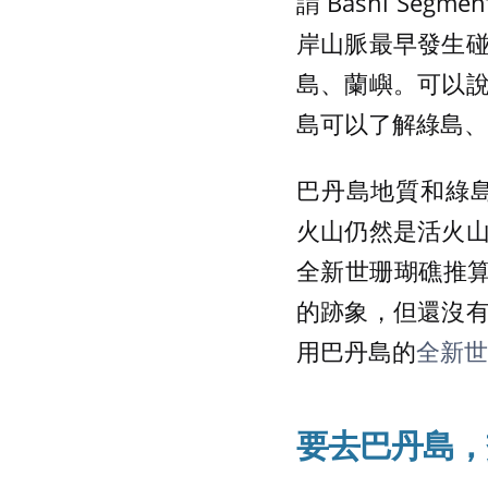
謂 Bashi Segm
岸山脈最早發生
島、蘭嶼。可以
島可以了解綠島、
巴丹島地質和綠島
火山仍然是活火
全新世珊瑚礁推算綠島
的跡象，但還沒
用巴丹島的
全新世
要去巴丹島
，