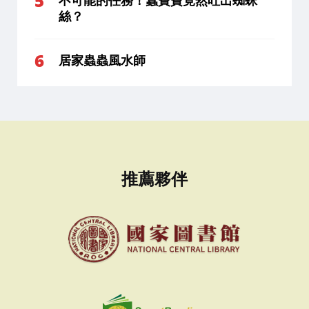
不可能的任務！蠶寶寶竟然吐出蜘蛛
絲？
居家蟲蟲風水師
推薦夥伴