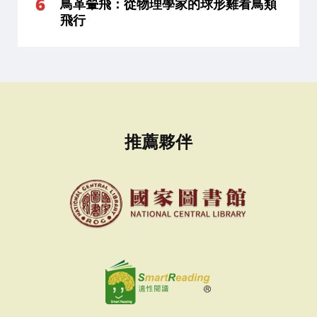
鳥革翬飛：從物理學家的球形雞看鳥類
飛行
推薦夥伴