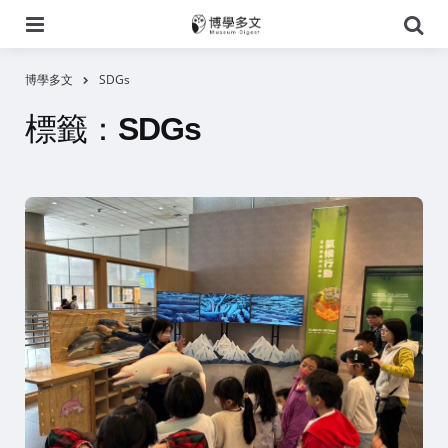
選
搜
單
尋
博學多文
SDGs
標籤：
SDGs