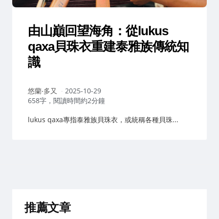
由山巔回望海角：從lukus
qaxa貝珠衣重建泰雅族傳統知
識
作
悠蘭‧多又
2025-10-29
者：
658字，閱讀時間約2分鐘
lukus qaxa專指泰雅族貝珠衣，或統稱各種貝珠...
推薦文章