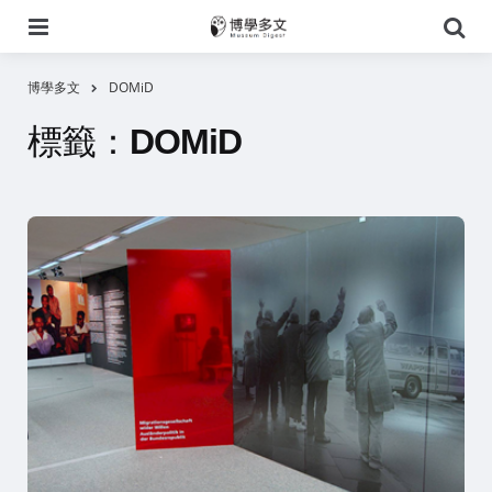
選
搜
單
尋
博學多文
DOMiD
標籤：
DOMiD