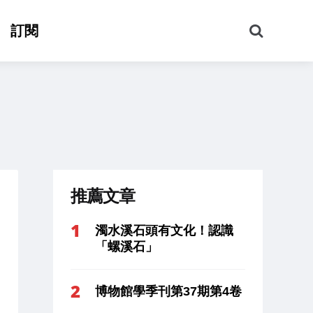
搜
訂閱
尋
推薦文章
濁水溪石頭有文化！認識
「螺溪石」
博物館學季刊第37期第4卷