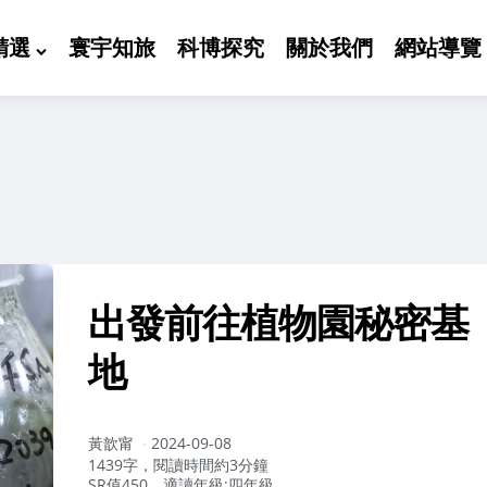
精選
寰宇知旅
科博探究
關於我們
網站導覽
出發前往植物園秘密基
地
作
黃歆甯
2024-09-08
者：
1439字，閱讀時間約3分鐘
SR值450，適讀年級:四年級