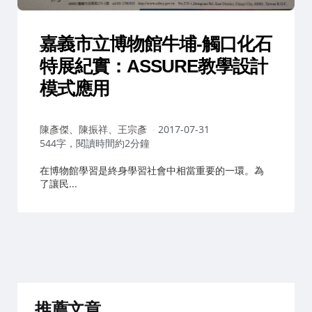
嘉義市立博物館牛埔-觸口化石
特展紀實：ASSURE教學設計
模式應用
作
陳彥傑、陳振祥、王宗彥
2017-07-31
者：
544字，閱讀時間約2分鐘
在博物館學習是終身學習社會中相當重要的一環。為
了讓民...
推薦文章