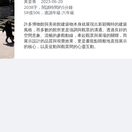
作
黃姿菁
2023-06-20
者：
2038字，閱讀時間約5分鐘
SR值506，適讀年級:六年級
許多博物館與美術館建築物本身就展現出新穎獨特的建築
風格，而多數的館所更是強調與觀眾的溝通。透過良好的
空間意象、流暢的參觀動線，牽起觀眾與展場的關聯，而
展示設計的品質與視覺效果，更是畫龍點睛般地直指展示
的核心，以及促動與觀眾間的心靈互動。