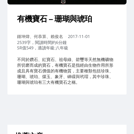
有機寶石 – 珊瑚與琥珀
作
鍾坤煒、何恭算、賴俊名
2017-11-01
者：
2539字，閱讀時間約6分鐘
SR值549，適讀年級:八年級
不同於鑽石、紅寶石、祖母綠、碧璽等天然無機礦物
所切磨而成的寶石，有機寶石是指經由生物作用所形
成且具有寶石價值的有機物質，主要種類包括珍珠、
珊瑚、琥珀、煤玉、象牙、硨磲與玳瑁，其中珍珠、
珊瑚與琥珀有三大有機寶石之稱。