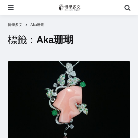
選
搜
單
尋
博學多文
Aka珊瑚
標籤：
Aka珊瑚