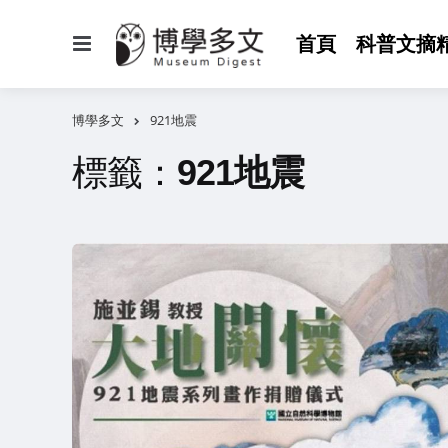
選
首頁
科普文摘
單
博學多文
921地震
標籤：
921地震