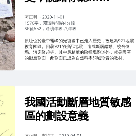
作
蔣正興
2020-11-01
者：
1576字，閱讀時間約4分鐘
SR值552，適讀年級:八年級
原址位於臺中霧峰的光復國中已走入歷史，改建為921地震
教育園區。因著921的強烈地震，造成斷層錯動、校舍倒
塌、河床隆起等。其中最精華的除操場跑道外，就是園區
的斷層剖面，此剖面已成為自然科學領域珍貴的教材。
我國活動斷層地質敏感
區的劃設意義
作
蔣正興、盧詩丁
2019-04-01