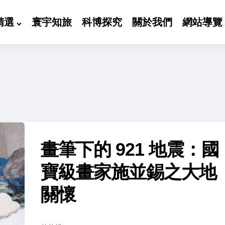
精選
寰宇知旅
科博探究
關於我們
網站導覽
畫筆下的 921 地震：國
寶級畫家施並錫之大地
關懷