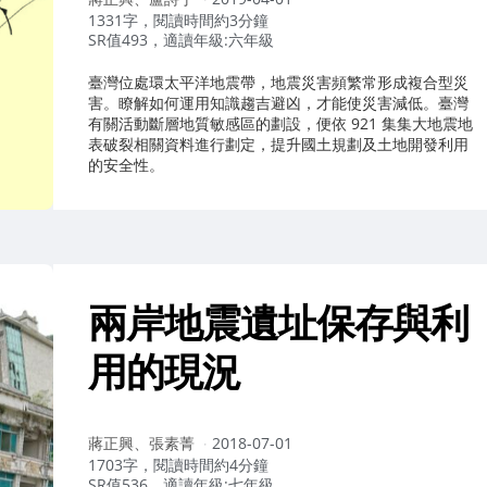
者：
1331字，閱讀時間約3分鐘
SR值493，適讀年級:六年級
臺灣位處環太平洋地震帶，地震災害頻繁常形成複合型災
害。瞭解如何運用知識趨吉避凶，才能使災害減低。臺灣
有關活動斷層地質敏感區的劃設，便依 921 集集大地震地
表破裂相關資料進行劃定，提升國土規劃及土地開發利用
的安全性。
兩岸地震遺址保存與利
用的現況
作
蔣正興、張素菁
2018-07-01
者：
1703字，閱讀時間約4分鐘
SR值536，適讀年級:七年級