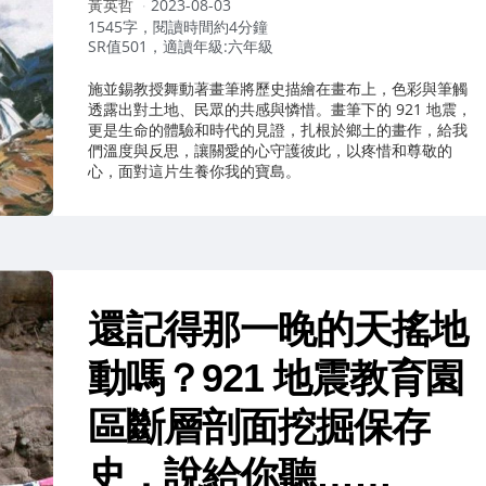
作
黃英哲
2023-08-03
者：
1545字，閱讀時間約4分鐘
SR值501，適讀年級:六年級
施並錫教授舞動著畫筆將歷史描繪在畫布上，色彩與筆觸
透露出對土地、民眾的共感與憐惜。畫筆下的 921 地震，
更是生命的體驗和時代的見證，扎根於鄉土的畫作，給我
們溫度與反思，讓關愛的心守護彼此，以疼惜和尊敬的
心，面對這片生養你我的寶島。
還記得那一晚的天搖地
動嗎？921 地震教育園
區斷層剖面挖掘保存
史，說給你聽……