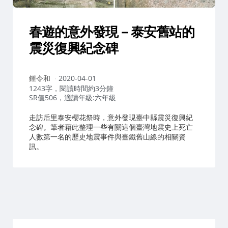
春遊的意外發現－泰安舊站的
震災復興紀念碑
作
鍾令和
2020-04-01
者：
1243字，閱讀時間約3分鐘
SR值506，適讀年級:六年級
走訪后里泰安櫻花祭時，意外發現臺中縣震災復興紀
念碑。筆者藉此整理一些有關這個臺灣地震史上死亡
人數第一名的歷史地震事件與臺鐵舊山線的相關資
訊。