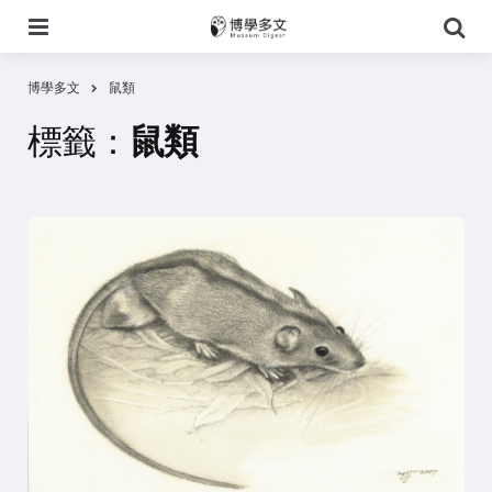
選
搜
單
尋
博學多文
鼠類
標籤：
鼠類