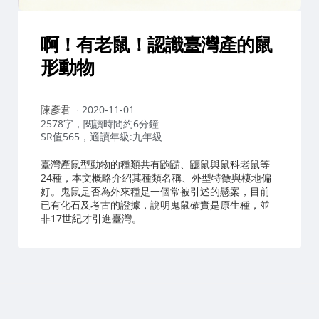
啊！有老鼠！認識臺灣產的鼠
形動物
作
陳彥君
2020-11-01
者：
2578字，閱讀時間約6分鐘
SR值565，適讀年級:九年級
臺灣產鼠型動物的種類共有鼩鼱、鼴鼠與鼠科老鼠等
24種，本文概略介紹其種類名稱、外型特徵與棲地偏
好。鬼鼠是否為外來種是一個常被引述的懸案，目前
已有化石及考古的證據，說明鬼鼠確實是原生種，並
非17世紀才引進臺灣。