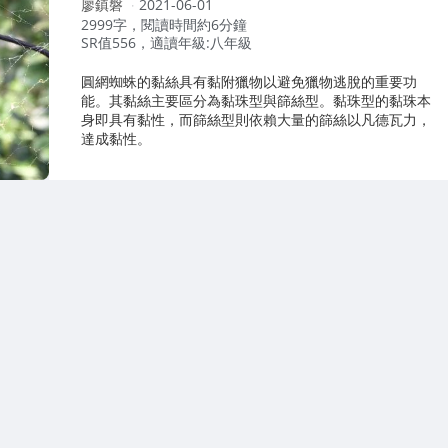
作
廖鎮磐
2021-06-01
者：
2999字，閱讀時間約6分鐘
SR值556，適讀年級:八年級
圓網蜘蛛的黏絲具有黏附獵物以避免獵物逃脫的重要功
能。其黏絲主要區分為黏珠型與篩絲型。黏珠型的黏珠本
身即具有黏性，而篩絲型則依賴大量的篩絲以凡德瓦力，
達成黏性。