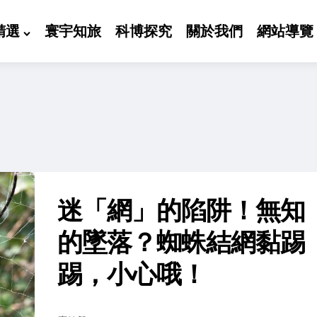
精選
寰宇知旅
科博探究
關於我們
網站導覽
迷「網」的陷阱！無知
的墜落？蜘蛛結網黏踢
踢，小心哦！