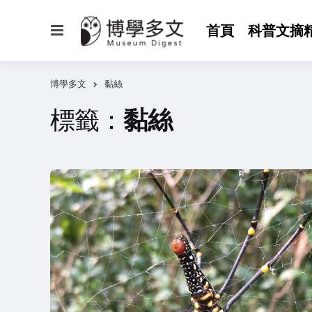
選
首頁
科普文摘
單
博學多文
黏絲
標籤：
黏絲