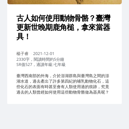
古人如何使用動物骨骼？臺灣
更新世晚期鹿角槌，拿來當器
具！
作
楊子睿
2021-12-01
者：
2330字，閱讀時間約5分鐘
SR值527，適讀年級:七年級
臺灣西南部的外海，介於澎湖群島與臺灣島之間的澎
湖水道，過去產出了許多第四紀的哺乳動物化石，這
些化石的表面有時甚至會有人類使用過的痕跡，究竟
過去的人類曾經如何使用這些動物骨骼做為器具呢？