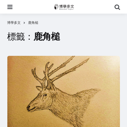
選
搜
單
尋
博學多文
鹿角槌
標籤：
鹿角槌