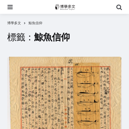
選
搜
單
尋
博學多文
鯨魚信仰
標籤：
鯨魚信仰