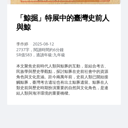
「鯨掘」特展中的臺灣史前人
與鯨
作
李作婷
2025-08-12
者：
2737字，閱讀時間約6分鐘
SR值583，適讀年級:九年級
本文聚焦史前時代人類與鯨豚的互動，並結合考古、
民族學與歷史學觀點，探討鯨豚在史前社會中的資源
角色與文化意涵。距今兩萬年前，史前人類已開始接
觸鯨豚，臺灣考古遺址也有出土鯨豚遺留。鯨豚在人
類史前與歷史時期扮演重要的自然與文化角色，是連
結人類與海洋環境的重要橋樑。