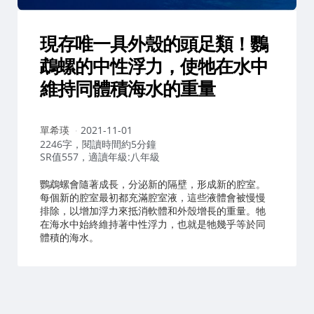
現存唯一具外殼的頭足類！鸚
鵡螺的中性浮力，使牠在水中
維持同體積海水的重量
作
單希瑛
2021-11-01
者：
2246字，閱讀時間約5分鐘
SR值557，適讀年級:八年級
鸚鵡螺會隨著成長，分泌新的隔壁，形成新的腔室。
每個新的腔室最初都充滿腔室液，這些液體會被慢慢
排除，以增加浮力來抵消軟體和外殼增長的重量。牠
在海水中始終維持著中性浮力，也就是牠幾乎等於同
體積的海水。