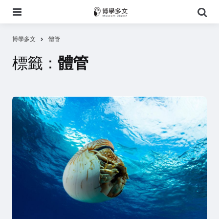
選
搜
單
尋
博學多文
體管
標籤：
體管