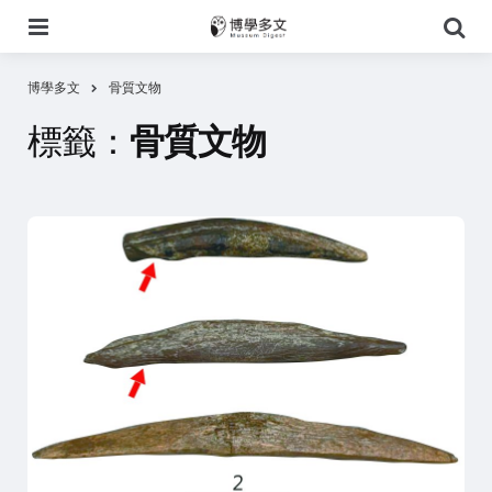
選
搜
單
尋
博學多文
骨質文物
標籤：
骨質文物