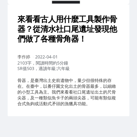
來看看古人用什麼工具製作骨
器？從清水社口尾遺址發現他
們做了各種骨角器！
作
李作婷
2022-04-01
者：
2103字，閱讀時間約5分鐘
SR值503，適讀年級:六年級
骨器，是臺灣出土史前遺物中，量少但很特殊的存
在。在臺中，以番仔園文化出土的骨器最多，以細緻
的小型工具為主。我們來看看社口尾遺址出土的尺骨
尖器，及一種類似魚卡子的兩頭尖器，可能有類似複
合式魚鉤或活動式矛頭的漁獵具功能。