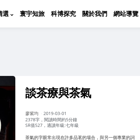
精選
寰宇知旅
科博探究
關於我們
網站導覽
談茶療與茶氣
作
廖紫均
2019-03-01
者：
2378字，閱讀時間約5分鐘
SR值527，適讀年級:七年級
茶氣的字眼常出現在許多品茗的場合，與另一個專業的詞