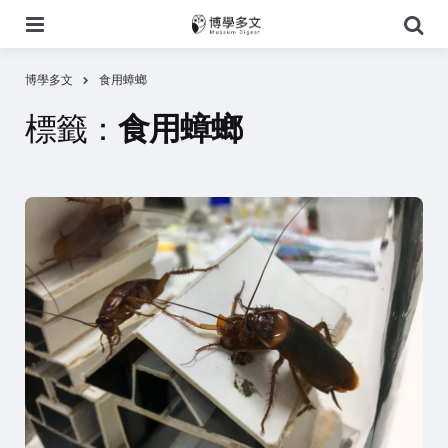
選
搜
單
尋
博學多文
食用蟑螂
標籤：
食用蟑螂