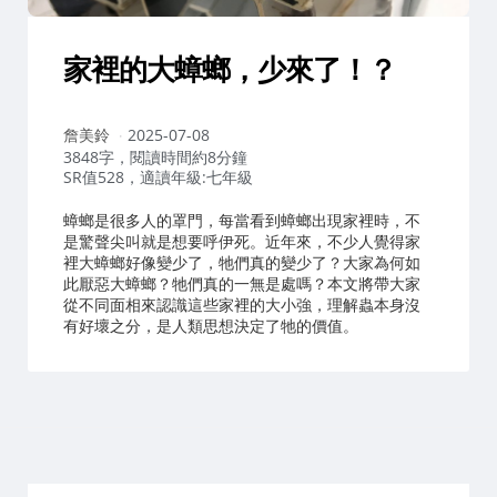
家裡的大蟑螂，少來了！？
作
詹美鈴
2025-07-08
者：
3848字，閱讀時間約8分鐘
SR值528，適讀年級:七年級
蟑螂是很多人的罩門，每當看到蟑螂出現家裡時，不
是驚聲尖叫就是想要呼伊死。近年來，不少人覺得家
裡大蟑螂好像變少了，牠們真的變少了？大家為何如
此厭惡大蟑螂？牠們真的一無是處嗎？本文將帶大家
從不同面相來認識這些家裡的大小強，理解蟲本身沒
有好壞之分，是人類思想決定了牠的價值。