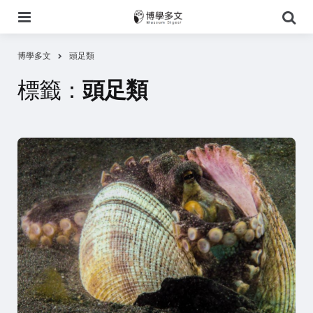
選
搜
單
尋
博學多文
頭足類
標籤：
頭足類