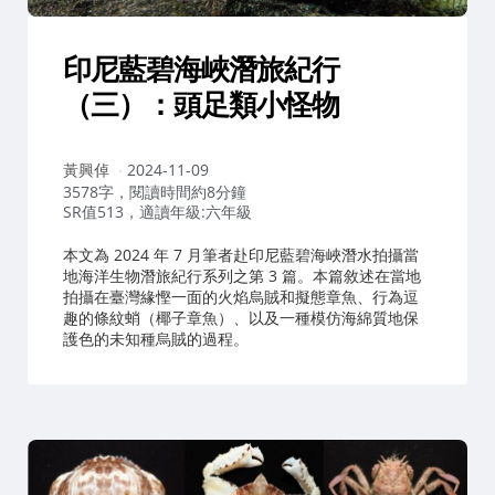
印尼藍碧海峽潛旅紀行
（三）：頭足類小怪物
作
黃興倬
2024-11-09
者：
3578字，閱讀時間約8分鐘
SR值513，適讀年級:六年級
本文為 2024 年 7 月筆者赴印尼藍碧海峽潛水拍攝當
地海洋生物潛旅紀行系列之第 3 篇。本篇敘述在當地
拍攝在臺灣緣慳一面的火焰烏賊和擬態章魚、行為逗
趣的條紋蛸（椰子章魚）、以及一種模仿海綿質地保
護色的未知種烏賊的過程。