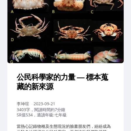
公民科學家的力量 — 標本蒐
藏的新來源
作
李坤瑄
2023-09-21
者：
3403字，閱讀時間約7分鐘
SR值534，適讀年級:七年級
當熱心記錄物種及生態現況的臉書朋友們，紛紛成為