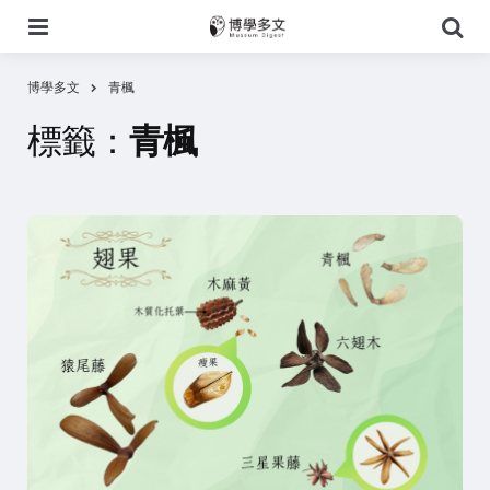
選
搜
單
尋
博學多文
青楓
標籤：
青楓