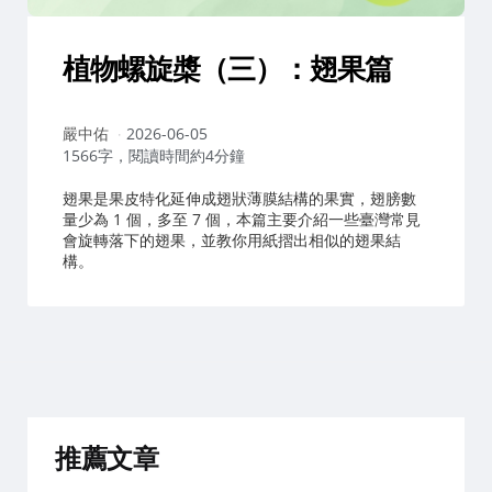
植物螺旋槳（三）：翅果篇
作
嚴中佑
2026-06-05
者：
1566字，閱讀時間約4分鐘
翅果是果皮特化延伸成翅狀薄膜結構的果實，翅膀數
量少為 1 個，多至 7 個，本篇主要介紹一些臺灣常見
會旋轉落下的翅果，並教你用紙摺出相似的翅果結
構。
推薦文章