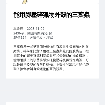
能用腳壓碎獵物外殼的三葉蟲
作
單希瑛
2023-11-09
者：
2436字，閱讀時間約5分鐘
SR值524，適讀年級:七年級
三葉蟲及一些早期節肢動物具有和現生鱟同源的附肢
結構，科學家比對了兩種三葉蟲與鱟的附肢構造，推
測其中的霸王萊德利基蟲具有和鱟類似的攝食機制，
能用附肢上的顎基將帶殼獵物壓碎後再送進嘴裡，可
說是最早發現的食殼性動物。食殼性的出現可能也帶
動了掠食者與有殼獵物的軍備競賽。