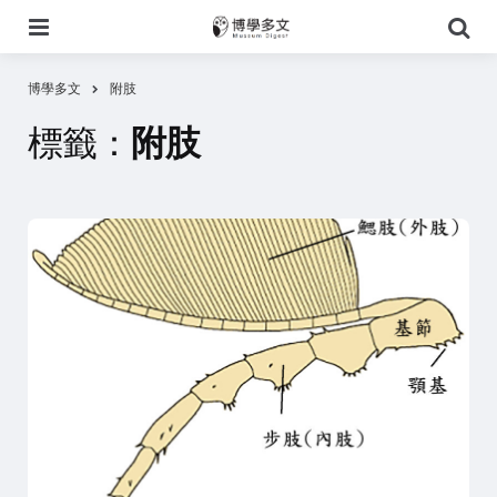
選
搜
單
尋
博學多文
附肢
標籤：
附肢