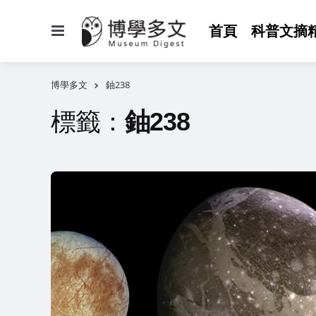
選
首頁
科普文摘
單
博學多文
鈾238
標籤：
鈾238