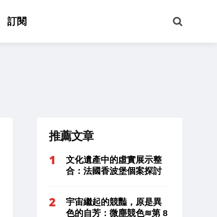
搜
訂閱
尋
推薦文章
文化遺產中的虛實展示整
合：法國香波堡個案探討
宇宙繼起的競豔，原是異
色的自芳：微塵競色≋第 8