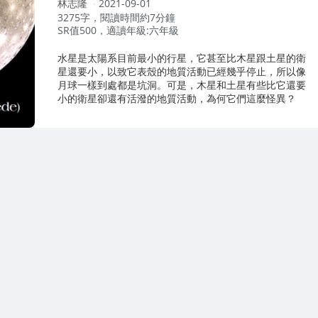
作
林志隆
2021-09-01
者：
3275字，閱讀時間約7分鐘
SR值500，適讀年級:六年級
水星是太陽系目前最小的行星，它甚至比木星跟土星的衛
星還要小，以致它表殼的地質活動已經幾乎停止，所以像
月球一樣到處都是坑洞。可是，木星和土星有些比它還要
小的衛星卻還有活潑的地質活動，為何它們這麼怪異？