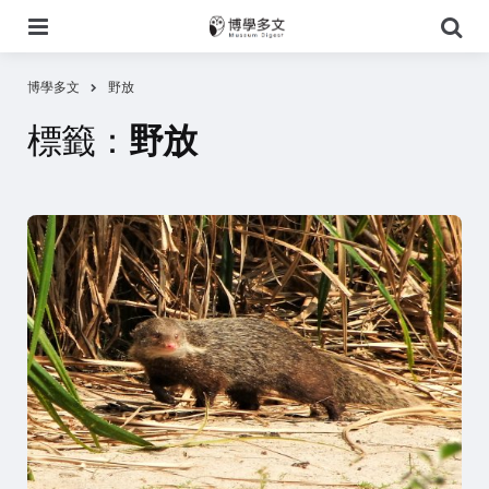
選
搜
單
尋
博學多文
野放
標籤：
野放