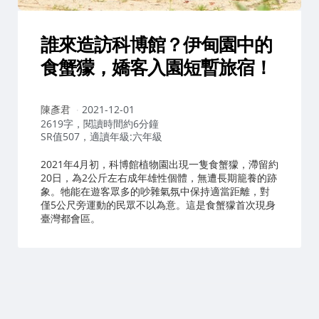
誰來造訪科博館？伊甸園中的
食蟹獴，嬌客入園短暫旅宿！
作
陳彥君
2021-12-01
者：
2619字，閱讀時間約6分鐘
SR值507，適讀年級:六年級
2021年4月初，科博館植物園出現一隻食蟹獴，滯留約
20日，為2公斤左右成年雄性個體，無遭長期籠養的跡
象。牠能在遊客眾多的吵雜氣氛中保持適當距離，對
僅5公尺旁運動的民眾不以為意。這是食蟹獴首次現身
臺灣都會區。