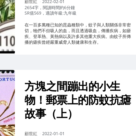
作
顧世紅
2022-02-01
者：
2654字，閱讀時間約6分鐘
SR值569，適讀年級:九年級
在一百多萬種已知的昆蟲種類中，蚊子與人類關係非常密
切，牠們不但吸人的血，而且透過吸血，傳播疾病，如瘧
疾、登革熱、黃熱病以及許多其他重大疾病。由蚊子所傳
播的瘧疾曾經嚴重威脅人類健康和生存。
方塊之間蹦出的小生
物！郵票上的防蚊抗瘧
故事（上）
作
顧世紅
2022-01-01