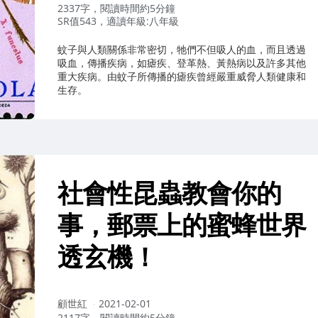
者：
2337字，閱讀時間約5分鐘
SR值543，適讀年級:八年級
蚊子與人類關係非常密切，牠們不但吸人的血，而且透過
吸血，傳播疾病，如瘧疾、登革熱、黃熱病以及許多其他
重大疾病。由蚊子所傳播的瘧疾曾經嚴重威脅人類健康和
生存。
社會性昆蟲教會你的
事，郵票上的蜜蜂世界
透玄機！
作
顧世紅
2021-02-01
者：
2117字，閱讀時間約5分鐘