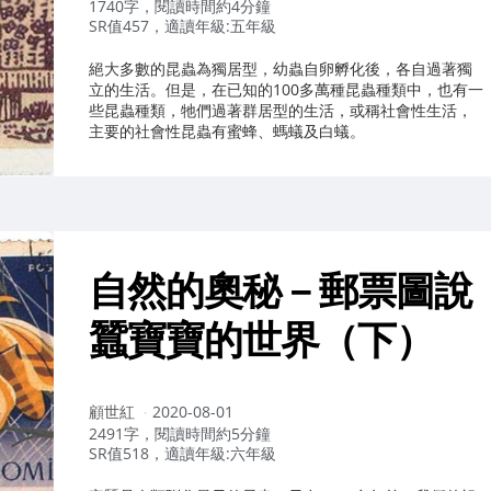
者：
1740字，閱讀時間約4分鐘
SR值457，適讀年級:五年級
絕大多數的昆蟲為獨居型，幼蟲自卵孵化後，各自過著獨
立的生活。但是，在已知的100多萬種昆蟲種類中，也有一
些昆蟲種類，牠們過著群居型的生活，或稱社會性生活，
主要的社會性昆蟲有蜜蜂、螞蟻及白蟻。
自然的奧秘－郵票圖說
蠶寶寶的世界（下）
作
顧世紅
2020-08-01
者：
2491字，閱讀時間約5分鐘
SR值518，適讀年級:六年級