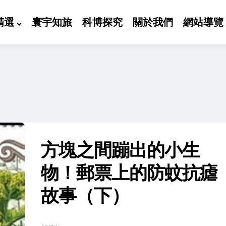
精選
寰宇知旅
科博探究
關於我們
網站導覽
方塊之間蹦出的小生
物！郵票上的防蚊抗瘧
故事（下）