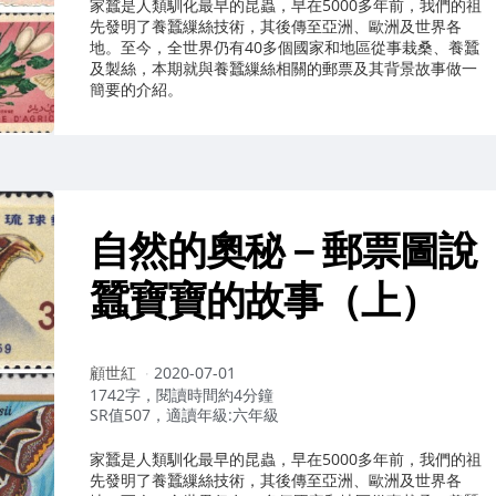
家蠶是人類馴化最早的昆蟲，早在5000多年前，我們的祖
先發明了養蠶繅絲技術，其後傳至亞洲、歐洲及世界各
地。至今，全世界仍有40多個國家和地區從事栽桑、養蠶
及製絲，本期就與養蠶繅絲相關的郵票及其背景故事做一
簡要的介紹。
自然的奧秘－郵票圖說
蠶寶寶的故事（上）
作
顧世紅
2020-07-01
者：
1742字，閱讀時間約4分鐘
SR值507，適讀年級:六年級
家蠶是人類馴化最早的昆蟲，早在5000多年前，我們的祖
先發明了養蠶繅絲技術，其後傳至亞洲、歐洲及世界各