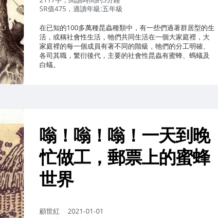
SR值475，適讀年級:五年級
在已知的100多萬種昆蟲種類中，有一些們過著群居型的生
活，或稱社會性生活，牠們共同生活在一個大家庭裡，大
家庭裡的每一個成員有著不同的階級，牠們的分工明確、
各司其職，繁衍後代，主要的社會性昆蟲有蜜蜂、螞蟻及
白蟻。
嗡！嗡！嗡！一天到晚
忙做工，郵票上的蜜蜂
世界
作
顧世紅
2021-01-01