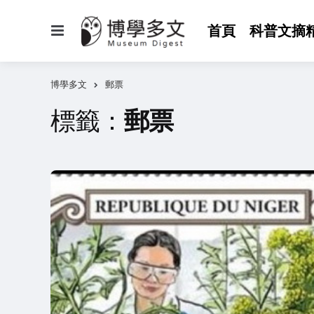
選
首頁
科普文摘
單
博學多文
郵票
標籤：
郵票