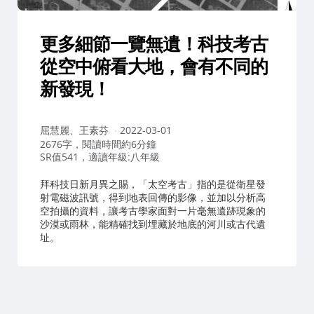
更多細節一覽無遺！科技考古
從空中俯看大地，會有不同的
新發現！
作
屈慧麗、王素芬
2022-03-01
者：
2676字，閱讀時間約6分鐘
SR值541，適讀年級:八年級
拜科技日新月異之賜，「太空考古」指的是從衛星發
射電磁波訊號，得到地表回傳的影像，並加以分析高
空拍攝的資料，讓考古學家面對一片毫無遺跡現象的
沙漠或雨林，能精確找到埋藏於地底的河川或古代遺
址。