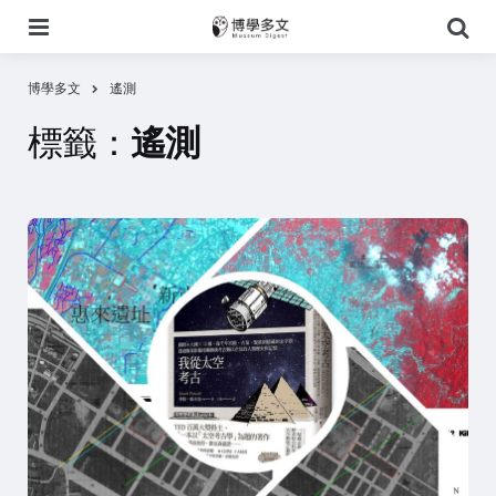
選
搜
單
尋
博學多文
遙測
標籤：
遙測