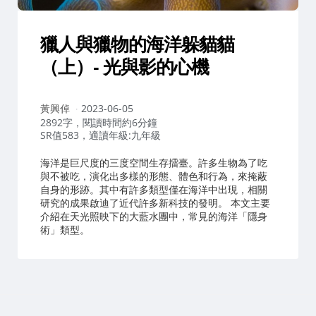
獵人與獵物的海洋躲貓貓
（上）- 光與影的心機
作
黃興倬
2023-06-05
者：
2892字，閱讀時間約6分鐘
SR值583，適讀年級:九年級
海洋是巨尺度的三度空間生存擂臺。許多生物為了吃
與不被吃，演化出多樣的形態、體色和行為，來掩蔽
自身的形跡。其中有許多類型僅在海洋中出現，相關
研究的成果啟迪了近代許多新科技的發明。 本文主要
介紹在天光照映下的大藍水團中，常見的海洋「隱身
術」類型。