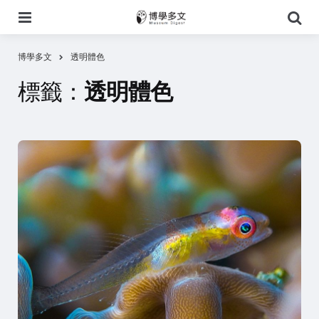
選
搜
單
尋
博學多文
透明體色
標籤：
透明體色