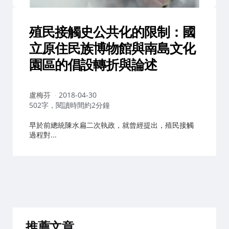
殖民接觸史公共化的限制：國
立原住民族博物館與南島文化
園區的倡設轉折與論述
作
盧梅芬
2018-04-30
者：
502字，閱讀時間約2分鐘
早於前總統陳水扁二次執政，就曾經提出，殖民接觸
過程對...
推薦文章