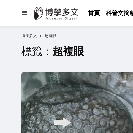
選
首頁
科普文摘
單
博學多文
超複眼
標籤：
超複眼