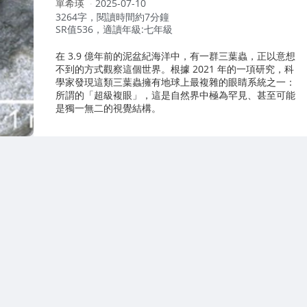
作
單希瑛
2025-07-10
者：
3264字，閱讀時間約7分鐘
SR值536，適讀年級:七年級
在 3.9 億年前的泥盆紀海洋中，有一群三葉蟲，正以意想
不到的方式觀察這個世界。根據 2021 年的一項研究，科
學家發現這類三葉蟲擁有地球上最複雜的眼睛系統之一：
所謂的「超級複眼」，這是自然界中極為罕見、甚至可能
是獨一無二的視覺結構。