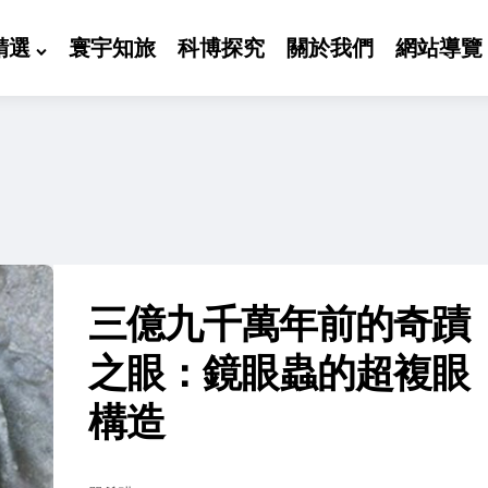
精選
寰宇知旅
科博探究
關於我們
網站導覽
三億九千萬年前的奇蹟
之眼：鏡眼蟲的超複眼
構造