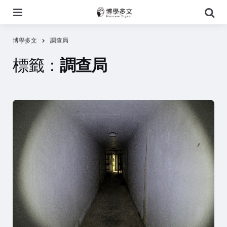
選
搜
單
尋
博學多文
調查局
標籤：
調查局