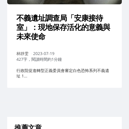
不義遺址調查局「安康接待
室」：現地保存活化的意義與
未來使命
作
林靜雯
2023-07-19
者：
427字，閱讀時間約1分鐘
行政院促進轉型正義委員會審定白色恐怖系列不義遺
址 1...
推薦文章