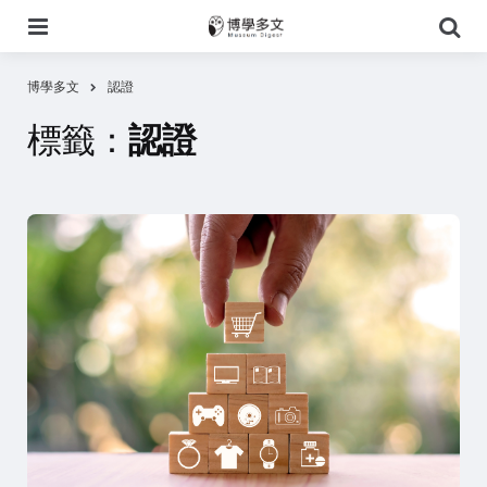
選
搜
單
尋
博學多文
認證
標籤：
認證