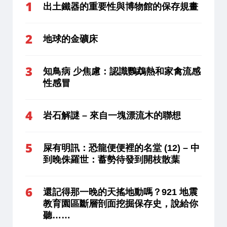
出土鐵器的重要性與博物館的保存規畫
地球的金礦床
知鳥病 少焦慮：認識鸚鵡熱和家禽流感
性感冒
岩石解謎 – 來自一塊漂流木的聯想
屎有明訊：恐龍便便裡的名堂 (12) – 中
到晚侏羅世：蓄勢待發到開枝散葉
還記得那一晚的天搖地動嗎？921 地震
教育園區斷層剖面挖掘保存史，說給你
聽……