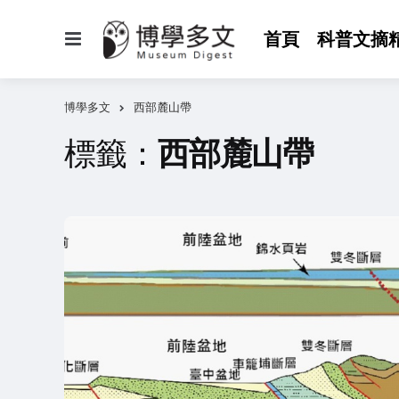
選
首頁
科普文摘
單
博學多文
西部麓山帶
標籤：
西部麓山帶