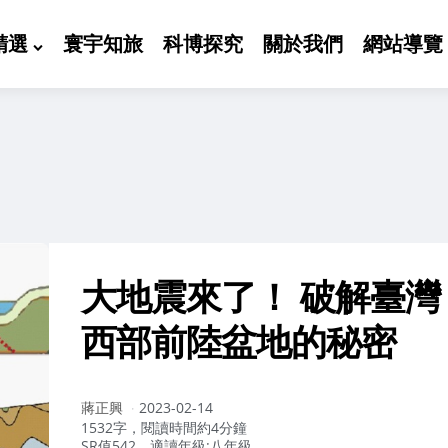
精選
寰宇知旅
科博探究
關於我們
網站導覽
大地震來了！ 破解臺灣
西部前陸盆地的秘密
作
蔣正興
2023-02-14
者：
1532字，閱讀時間約4分鐘
SR值542，適讀年級:八年級