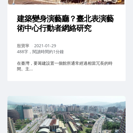
建築變身演藝廳？臺北表演藝
術中心行動者網絡研究
作
殷寶寧
2021-01-29
者：
488字，閱讀時間約1分鐘
在臺灣，要籌建設置一個館所通常經過相當冗長的時
間。主...