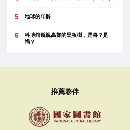
地球的年齡
科博館巍巍高聳的黑板樹，是喜？是
禍？
推薦夥伴