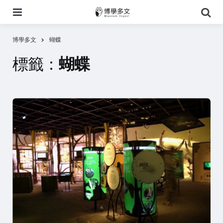
選
搜
單
尋
博學多文
蝴蝶
標籤：
蝴蝶