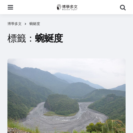
選
搜
單
尋
博學多文
蜿蜒度
標籤：
蜿蜒度