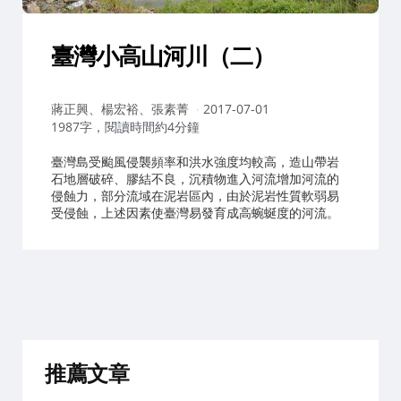
臺灣小高山河川（二）
作
蔣正興、楊宏裕、張素菁
2017-07-01
者：
1987字，閱讀時間約4分鐘
臺灣島受颱風侵襲頻率和洪水強度均較高，造山帶岩
石地層破碎、膠結不良，沉積物進入河流增加河流的
侵蝕力，部分流域在泥岩區內，由於泥岩性質軟弱易
受侵蝕，上述因素使臺灣易發育成高蜿蜒度的河流。
推薦文章