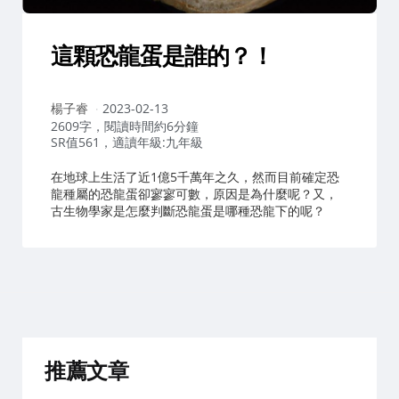
這顆恐龍蛋是誰的？！
作
楊子睿
2023-02-13
者：
2609字，閱讀時間約6分鐘
SR值561，適讀年級:九年級
在地球上生活了近1億5千萬年之久，然而目前確定恐
龍種屬的恐龍蛋卻寥寥可數，原因是為什麼呢？又，
古生物學家是怎麼判斷恐龍蛋是哪種恐龍下的呢？
推薦文章