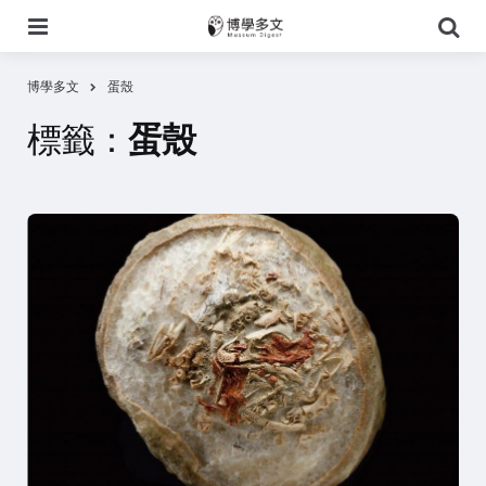
選
搜
單
尋
博學多文
蛋殼
標籤：
蛋殼