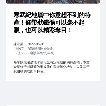
寒武紀地層中你意想不到的特
產！條帶狀鐵礦可以毫不起
眼，也可以精彩奪目！
作
陳君榮
2022-06-01
者：
2559字，閱讀時間約6分鐘
SR值588，適讀年級:九年級
條帶狀鐵礦是地球演化至特定階段的獨特產物，本文
介紹條帶狀鐵礦的形成條件與鐵氧化機制，以及其帶
狀組構的成因與特色。