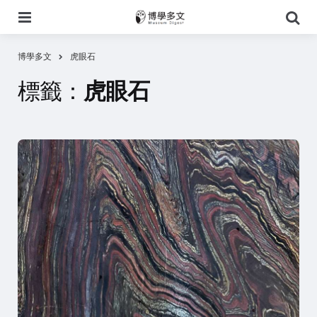
選
搜
單
尋
博學多文
虎眼石
標籤：
虎眼石