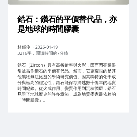
鋯石：鑽石的平價替代品，亦
是地球的時間膠囊
作
林郁伶
2026-01-19
者：
3216字，閱讀時間約7分鐘
鋯石（Zircon）具有高折射率與火彩，因而閃亮耀眼
常被當作鑽石的平價替代品。然而，它更耀眼的是其
他礦物無法比擬的學術研究價值。因其獨特的化學成
分與極高的穩定性，鋯石能保存跨越數十億年的地質
時間紀錄。從火成作用、變質作用到沉積循環，鋯石
見證了地球歷史的許多章節，成為地質學家最依賴的
「時間膠囊」。