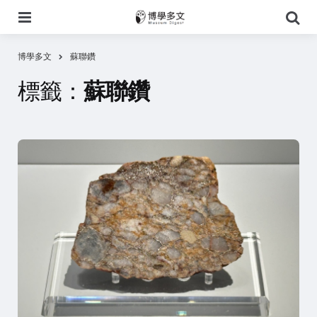
選
搜
單
尋
博學多文
蘇聯鑽
標籤：
蘇聯鑽