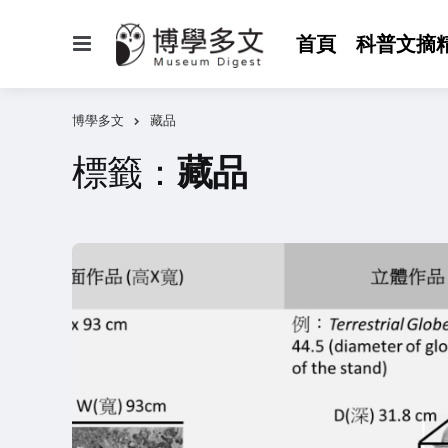
選
首頁
科普文摘
單
博學多文
藏品
標籤：
藏品