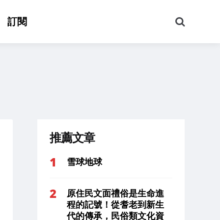
搜
訂閱
尋
推薦文章
雪球地球
原住民文面禮俗是生命進
程的記號！從耆老到新生
代的傳承，民俗類文化資